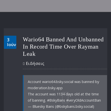
Wario64 Banned And Unbanned
3
Ιούν
In Record Time Over Rayman
Leak
Ειδήσεις
Account wario64.bsky.social was banned by
moderation.bsky.app
The account was 1134 days old at the time
of banning. #BskyBans #veryOldAccountBan
— Bluesky Bans (@bskybans.bsky.social)