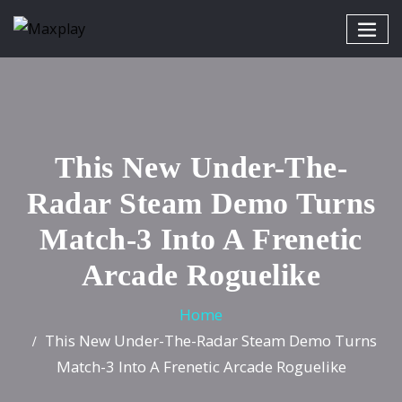
This New Under-The-
Radar Steam Demo Turns
Match-3 Into A Frenetic
Arcade Roguelike
Home
This New Under-The-Radar Steam Demo Turns
Match-3 Into A Frenetic Arcade Roguelike