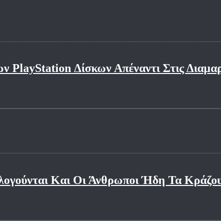
ν PlayStation Δίσκων Απέναντι Στις Διαμ
ολογούνται Και Οι Άνθρωποι Ήδη Τα Κράζου