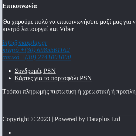
Επικοινωνία
Θα χαρούμε πολύ να επικοινωνήσετε μαζί μας για ν
κινητό λειτoυργεί και Viber
info@maxplay.gr
κινητό +(30) 6985561162
αστικό +(30) 2741001000
Συνδρομές PSN
Κάρτες για το πορτοφόλι PSN
Τρόποι πληρωμής πιστωτική ή χρεωστική ή προπλη
Copyright © 2023 | Powered by
Dataplus Ltd