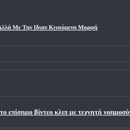
 Αλλά Με Την Ιδιαν Κινούμενη Μορφή
 το επίσημο βίντεο κλιπ με τεχνητή νοημοσύν