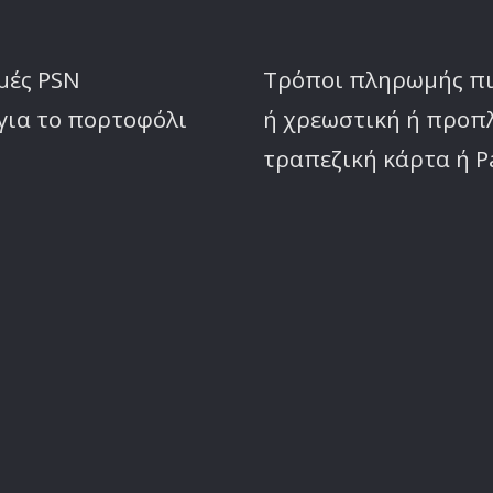
μές PSN
Τρόποι πληρωμής π
για το πορτοφόλι
ή χρεωστική ή προ
τραπεζική κάρτα ή P