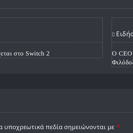
Ειδήσεις
ch 2
Ο CEO του Xbox Θέτε
Φιλόδοξη Ανάπτυξη Μ
α υποχρεωτικά πεδία σημειώνονται με
*