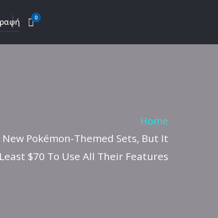
0
γραφή
Home
2 New Pokémon-Themed Sets, But It
 Least $70 To Use All Their Features