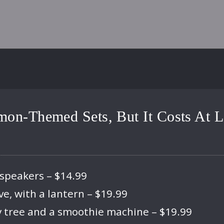
n-Themed Sets, But It Costs At Le
 speakers – $14.99
, with a lantern – $19.99
y tree and a smoothie machine – $19.99