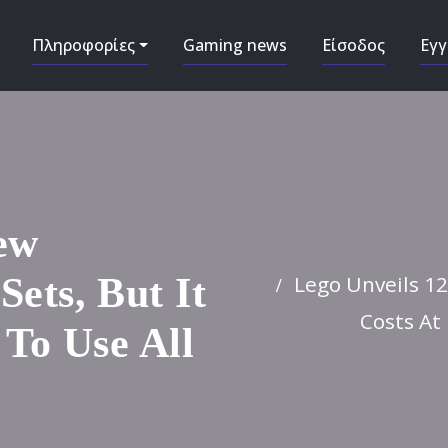
Πληροφορίες
Gaming news
Είσοδος
Εγ
ew
Lego Unveils 1
ets, But It
Costs At
 To Use All