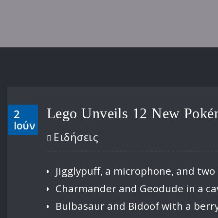
Lego Unveils 12 New Pokémo
2
Ιούν
Ειδήσεις
Jigglypuff, a microphone, and two
Charmander and Geodude in a cave
Bulbasaur and Bidoof with a berr