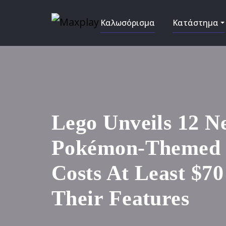
Καλωσόρισμα
Κατάστημα
Lego Unveils 12 N
Pokémon-Themed S
Costs At Least $70
Their Features