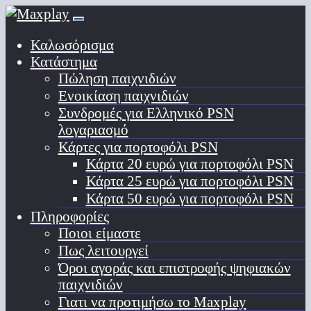
Καλωσόρισμα
Κατάστημα
Πώληση παιχνιδιών
Ενοικίαση παιχνιδιών
Συνδρομές για Ελληνικό PSN
λογαριασμό
Κάρτες για πορτοφόλι PSN
Κάρτα 20 ευρώ για πορτοφόλι PSN
Κάρτα 25 ευρώ για πορτοφόλι PSN
Κάρτα 50 ευρώ για πορτοφόλι PSN
Πληροφορίες
Ποιοι είμαστε
Πως λειτουργεί
Όροι αγοράς και επιστροφής ψηφιακών
παιχνιδιών
Γιατι να προτιμήσω το Maxplay