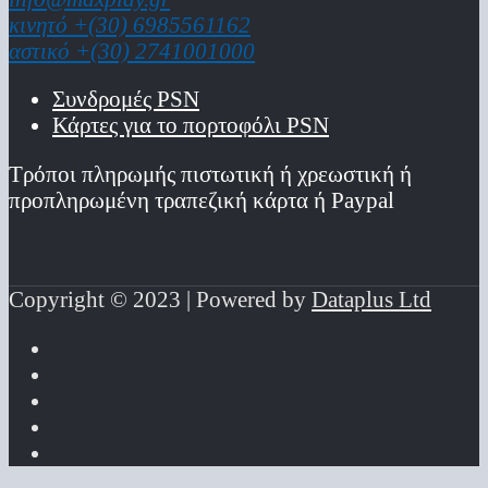
κινητό +(30) 6985561162
αστικό +(30) 2741001000
Συνδρομές PSN
Κάρτες για το πορτοφόλι PSN
Τρόποι πληρωμής πιστωτική ή χρεωστική ή
προπληρωμένη τραπεζική κάρτα ή Paypal
Copyright © 2023 | Powered by
Dataplus Ltd