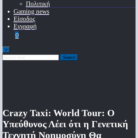
Πολιτική
Gaming news
Είσοδος
Εγγραφή
0
×
Search
Crazy Taxi: World Tour: Ο
Υπεύθυνος Λέει ότι η Γενετική
Τεχνητή Νοημοσύνη Θα