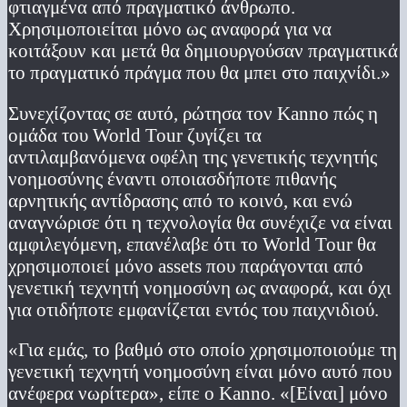
φτιαγμένα από πραγματικό άνθρωπο.
Χρησιμοποιείται μόνο ως αναφορά για να
κοιτάξουν και μετά θα δημιουργούσαν πραγματικά
το πραγματικό πράγμα που θα μπει στο παιχνίδι.»
Συνεχίζοντας σε αυτό, ρώτησα τον Kanno πώς η
ομάδα του World Tour ζυγίζει τα
αντιλαμβανόμενα οφέλη της γενετικής τεχνητής
νοημοσύνης έναντι οποιασδήποτε πιθανής
αρνητικής αντίδρασης από το κοινό, και ενώ
αναγνώρισε ότι η τεχνολογία θα συνέχιζε να είναι
αμφιλεγόμενη, επανέλαβε ότι το World Tour θα
χρησιμοποιεί μόνο assets που παράγονται από
γενετική τεχνητή νοημοσύνη ως αναφορά, και όχι
για οτιδήποτε εμφανίζεται εντός του παιχνιδιού.
«Για εμάς, το βαθμό στο οποίο χρησιμοποιούμε τη
γενετική τεχνητή νοημοσύνη είναι μόνο αυτό που
ανέφερα νωρίτερα», είπε ο Kanno. «[Είναι] μόνο