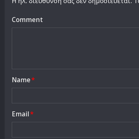
Η ηλ. διεύθυνση σας δεν δημοσιεύεται.
Τ
Comment
Name
*
Email
*