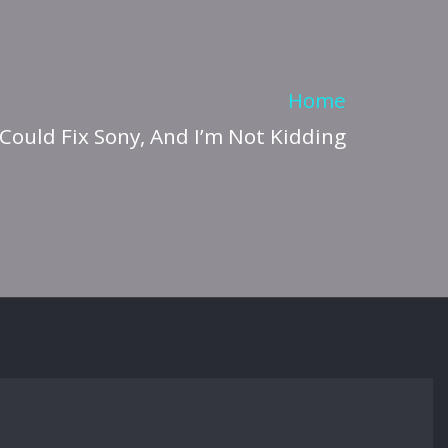
Home
Could Fix Sony, And I’m Not Kidding