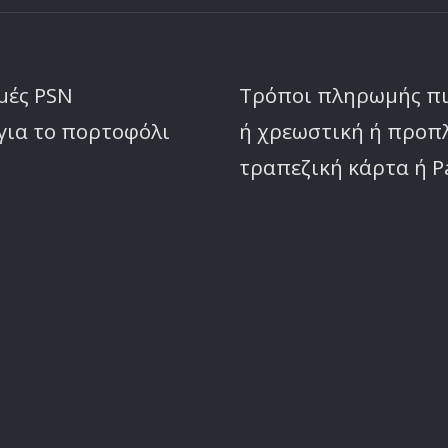
μές PSN
Τρόποι πληρωμής π
για το πορτοφόλι
ή χρεωστική ή προ
τραπεζική κάρτα ή P