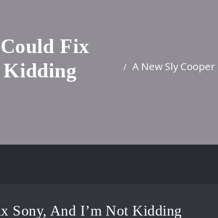
 Could Fix
A New Sly Cooper 
 Kidding
x Sony, And I’m Not Kidding