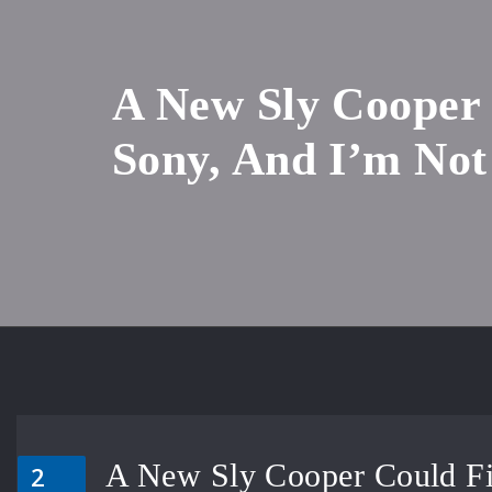
A New Sly Cooper
Sony, And I’m Not
A New Sly Cooper Could Fi
2