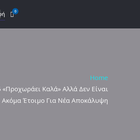
0
φή
Home
 6 «Προχωράει Καλά» Αλλά Δεν Είναι
Ακόμα Έτοιμο Για Νέα Αποκάλυψη