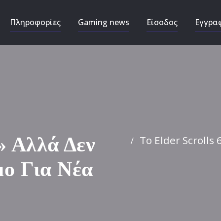
Πληροφορίες
Gaming news
Είσοδος
Εγγρα
Το Elder Scrolls
 Αλλά Δεν
μο Για Νέα