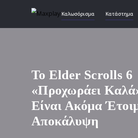
Καλωσόρισμα
Κατάστημα
Το Elder Scrolls 6
«Προχωράει Καλά»
Είναι Ακόμα Έτοι
Αποκάλυψη