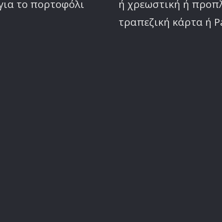
για το πορτοφόλι
ή χρεωστική ή προ
τραπεζική κάρτα ή P