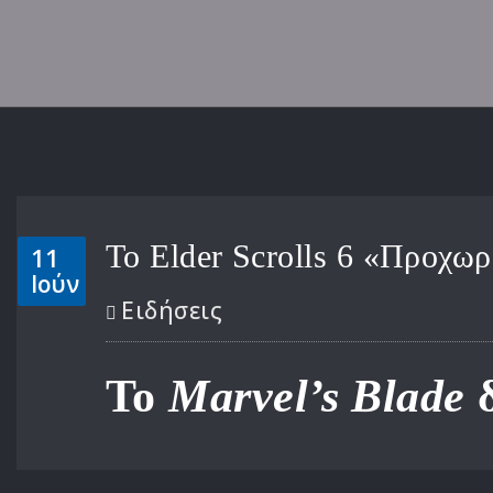
Το Elder Scrolls 6 «Προχ
11
Ιούν
Ειδήσεις
Το
Marvel’s Blade
δ