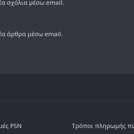
α σχόλια μέσω email.
έα άρθρα μέσω email.
μές PSN
Τρόποι πληρωμής π