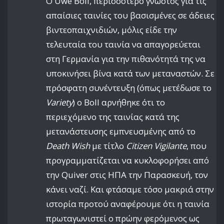
Ο Uwe Boll, περισσότερο γνωστός για τις
απαίσιες ταινίες του βασισμένες σε άδειες
βιντεοπαιχνιδιών, μόλις είδε την
τελευταία του ταινία να απαγορεύεται
στη Γερμανία για την πιθανότητά της να
υποκινήσει βίνα κατά των μεταναστών. Σε
πρόσφατη συνέντευξη (όπως μετέδωσε το
Variety
) ο Boll αρνήθηκε ότι το
περιεχόμενο της ταινίας κατά της
μετανάστευσης εμπνευσμένης από το
Death Wish
με τίτλο
Citizen Vigilante
, που
προγραμματίζεται να κυκλοφορήσει από
την Quiver στις ΗΠΑ την Παρασκευή, τον
κάνει ναζί. Και φτάσαμε τόσο μακριά στην
ιστορία προτού αναφέρουμε ότι η ταινία
πρωταγωνιστεί ο πρώην φερόμενος ως