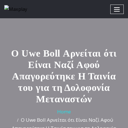
Ο Uwe Boll Αρνείται ότι
Είναι Ναζί Αφού
Απαγορεύτηκε Η Ταινία
του για τη Δολοφονία
Μεταναστών
Home
Ο Uwe Boll Αρνείται ότι Είναι Ναζί Αφού