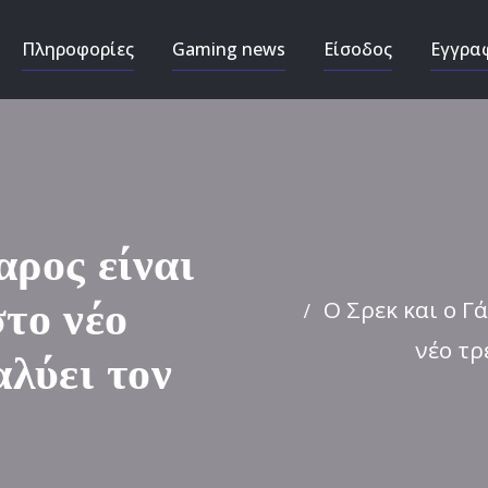
Πληροφορίες
Gaming news
Είσοδος
Εγγρα
αρος είναι
Ο Σρεκ και ο Γ
στο νέο
νέο τρ
αλύει τον