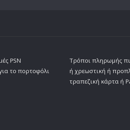
μές PSN
Τρόποι πληρωμής π
για το πορτοφόλι
ή χρεωστική ή προ
τραπεζική κάρτα ή P