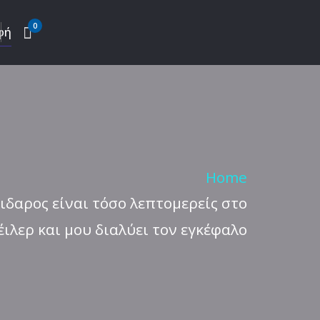
0
φή
Home
άιδαρος είναι τόσο λεπτομερείς στο
έιλερ και μου διαλύει τον εγκέφαλο