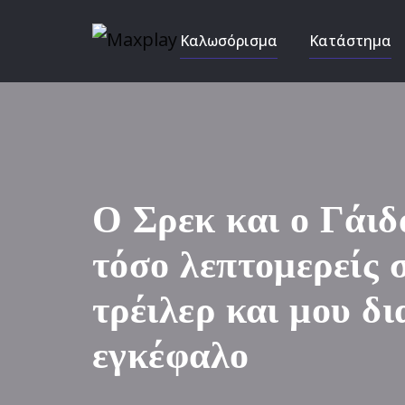
Καλωσόρισμα
Κατάστημα
Ο Σρεκ και ο Γάιδ
τόσο λεπτομερείς 
τρέιλερ και μου δι
εγκέφαλο