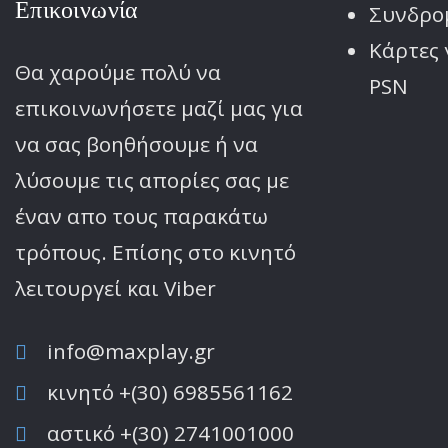
Επικοινωνία
Συνδρο
Κάρτες 
Θα χαρούμε πολύ να
PSN
επικοινωνήσετε μαζί μας για
να σας βοηθήσουμε ή να
λύσουμε τις απορίες σας με
έναν απο τους παρακάτω
τρόπους. Επίσης στο κινητό
λειτoυργεί και Viber
info@maxplay.gr
κινητό +(30) 6985561162
αστικό +(30) 2741001000