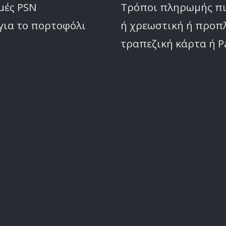
μές PSN
Τρόποι πληρωμής π
για το πορτοφόλι
ή χρεωστική ή προ
τραπεζική κάρτα ή P