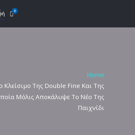
0
φή
Home
ο Κλείσιμο Της Double Fine Και Της
Οποία Μόλις Αποκάλυψε Το Νέο Της
Παιχνίδι