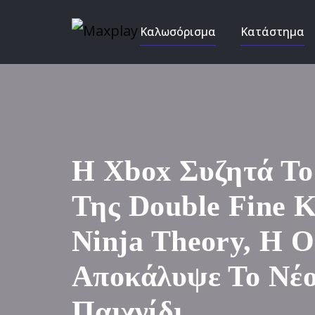
Καλωσόρισμα
Κατάστημα
Η Xbox Συζητά Το
Της Double Fine Κ
Ninja Theory, Η 
Αποκάλυψε Το Νέο
Παιχνίδι