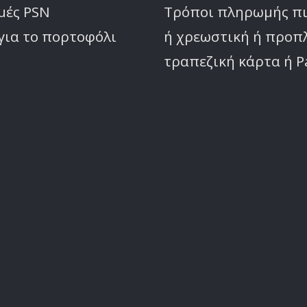
μές PSN
Τρόποι πληρωμής π
για το πορτοφόλι
ή χρεωστική ή προ
τραπεζική κάρτα ή P