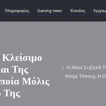
Πληροφορίες
Gaming news
Είσοδος
Εγγρα
 Κλείσιμο
Η Xbox Συζητά Τ
αι Της
Ninja Theory, Η 
Οποία Μόλις
 Της