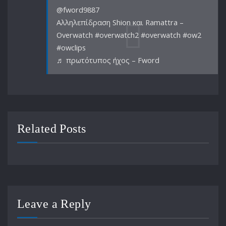
@fword9887
Αλληλεπίδραση Shion και Ramattra –
Overwatch #overwatch2 #overwatch #ow2
#owclips
♬ πρωτότυπος ήχος – Fword
Related Posts
Leave a Reply