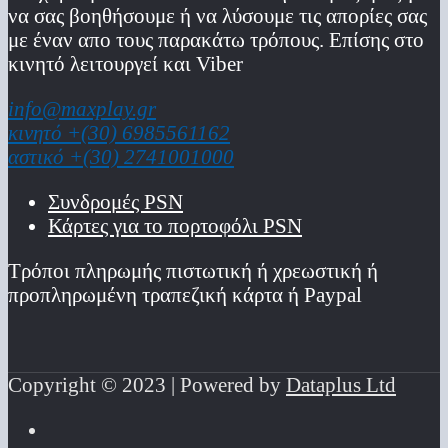
να σας βοηθήσουμε ή να λύσουμε τις απορίες σας
με έναν απο τους παρακάτω τρόπους. Επίσης στο
κινητό λειτoυργεί και Viber
info@maxplay.gr
κινητό +(30) 6985561162
αστικό +(30) 2741001000
Συνδρομές PSN
Κάρτες για το πορτοφόλι PSN
Τρόποι πληρωμής πιστωτική ή χρεωστική ή
προπληρωμένη τραπεζική κάρτα ή Paypal
Copyright © 2023 | Powered by
Dataplus Ltd