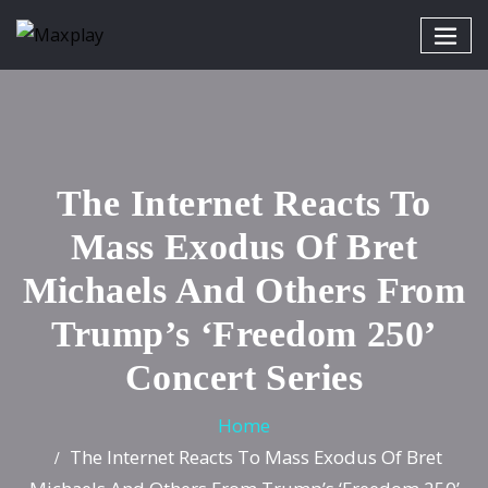
The Internet Reacts To
Mass Exodus Of Bret
Michaels And Others From
Trump’s ‘Freedom 250’
Concert Series
Home
The Internet Reacts To Mass Exodus Of Bret