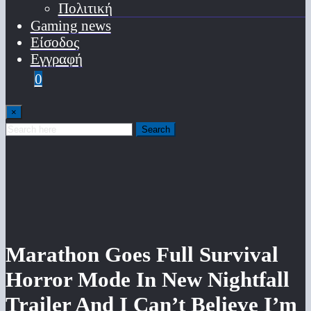
Πολιτική
Gaming news
Είσοδος
Εγγραφή
0
×
Search
Marathon Goes Full Survival
Horror Mode In New Nightfall
Trailer And I Can’t Believe I’m