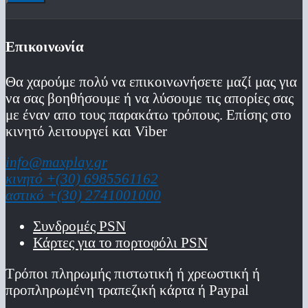
Επικοινωνία
Θα χαρούμε πολύ να επικοινωνήσετε μαζί μας για
να σας βοηθήσουμε ή να λύσουμε τις απορίες σας
με έναν απο τους παρακάτω τρόπους. Επίσης στο
κινητό λειτoυργεί και Viber
info@maxplay.gr
κινητό +(30) 6985561162
αστικό +(30) 2741001000
Συνδρομές PSN
Κάρτες για το πορτοφόλι PSN
Τρόποι πληρωμής πιστωτική ή χρεωστική ή
προπληρωμένη τραπεζική κάρτα ή Paypal