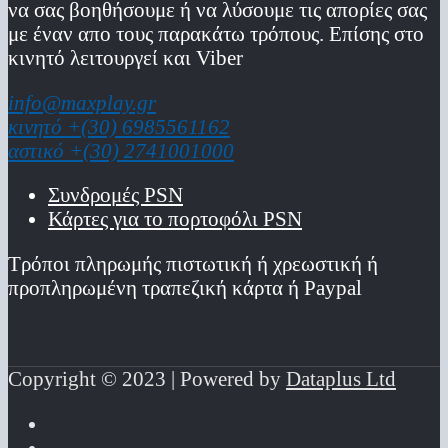
να σας βοηθήσουμε ή να λύσουμε τις απορίες σας
με έναν απο τους παρακάτω τρόπους. Επίσης στο
κινητό λειτoυργεί και Viber
info@maxplay.gr
κινητό +(30) 6985561162
αστικό +(30) 2741001000
Συνδρομές PSN
Κάρτες για το πορτοφόλι PSN
Τρόποι πληρωμής πιστωτική ή χρεωστική ή
προπληρωμένη τραπεζική κάρτα ή Paypal
Copyright © 2023 | Powered by
Dataplus Ltd