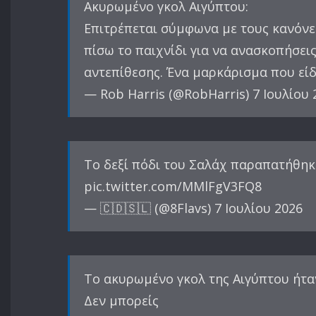
Ακυρωμένο γκολ Αιγύπτου:
Επιτρέπεται σύμφωνα με τους κανόνες
πίσω το παιχνίδι για να ανασκοπήσει
αντεπίθεσης. Ένα μαρκάρισμα που είδε
— Rob Harris (@RobHarris) 7 Ιουλίου 
Το δεξί πόδι του Σαλάχ παραπατήθηκ
pic.twitter.com/MMlFgV3FQ8
— 🇨🇩🇸🇱 (@8Flavs) 7 Ιουλίου 2026
Το ακυρωμένο γκολ της Αιγύπτου ήταν
Δεν μπορείς