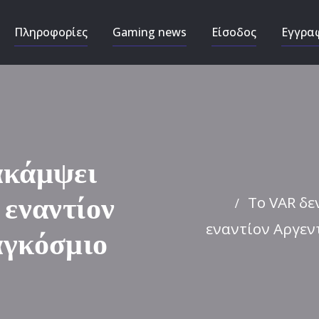
Πληροφορίες
Gaming news
Είσοδος
Εγγρα
ακάμψει
Το VAR δε
 εναντίον
εναντίον Αργεν
αγκόσμιο