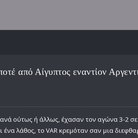
ποτέ από Αίγυπτος εναντίον Αργεν
ξανά ούτως ή άλλως, έχασαν τον αγώνα 3-2 σ
ι ένα λάθος, το VAR κρεμόταν σαν μια διεφθ