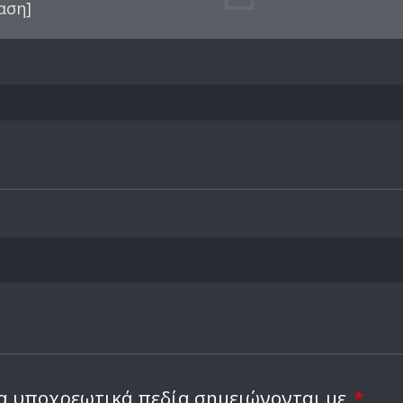
αση]
α υποχρεωτικά πεδία σημειώνονται με
*