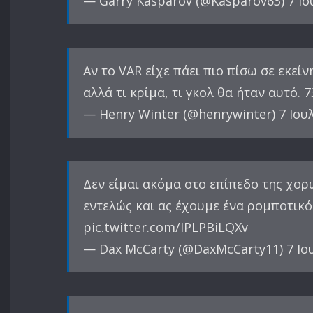
— Garry Kasparov (@Kasparov63) 7 Ιο
Αν το VAR είχε πάει πιο πίσω σε εκε
αλλά τι κρίμα, τι γκολ θα ήταν αυτό.
— Henry Winter (@henrywinter) 7 Ιου
Δεν είμαι ακόμα στο επίπεδο της χορ
εντελώς και ας έχουμε ένα ρομποτικό
pic.twitter.com/IPLPBiLQXv
— Dax McCarty (@DaxMcCarty11) 7 Ιο