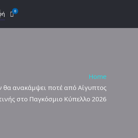
0
φή
Home
ν θα ανακάμψει ποτέ από Αίγυπτος
τινής στο Παγκόσμιο Κύπελλο 2026