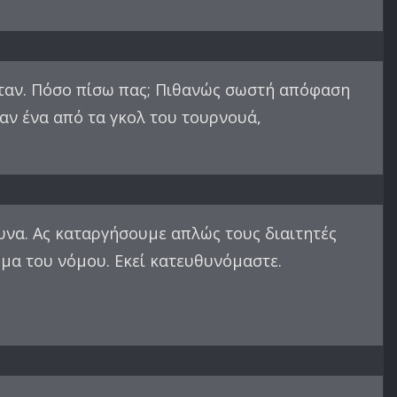
κόταν. Πόσο πίσω πας; Πιθανώς σωστή απόφαση
ήταν ένα από τα γκολ του τουρνουά,
δυνα. Ας καταργήσουμε απλώς τους διαιτητές
μα του νόμου. Εκεί κατευθυνόμαστε.