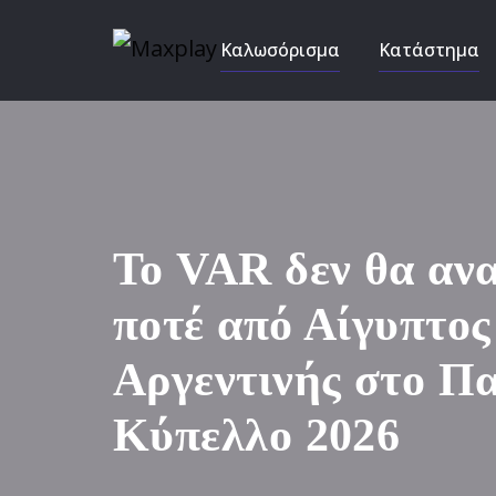
Καλωσόρισμα
Κατάστημα
Το VAR δεν θα αν
ποτέ από Αίγυπτος
Αργεντινής στο Π
Κύπελλο 2026