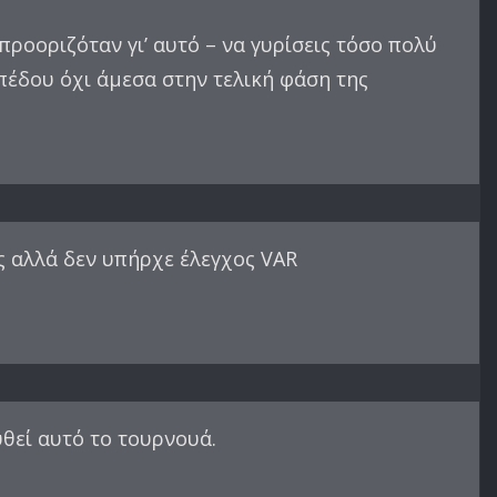
ροοριζόταν γι’ αυτό – να γυρίσεις τόσο πολύ
πέδου όχι άμεσα στην τελική φάση της
ς αλλά δεν υπήρχε έλεγχος VAR
υθεί αυτό το τουρνουά.