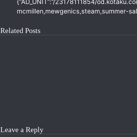
{“AD_UNIT”:”/23178111854/od.kotaku.co
mcmillen,mewgenics,steam,summer-sale,t
Related Posts
Leave a Reply