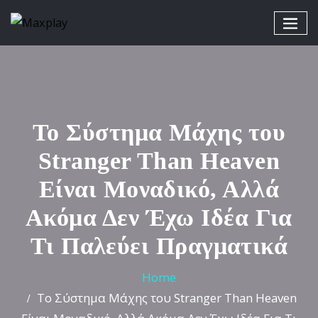
Το Σύστημα Μάχης του
Stranger Than Heaven
Είναι Μοναδικό, Αλλά
Ακόμα Δεν Έχω Ιδέα Για
Τι Παλεύει Πραγματικά
Home
Το Σύστημα Μάχης του Stranger Than Heaven