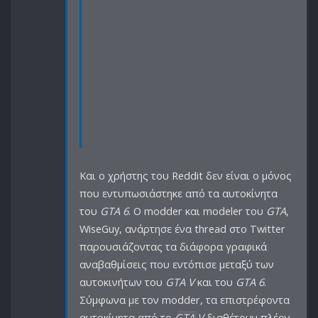
Και ο χρήστης του Reddit δεν είναι ο μόνος
που εντυπωσιάστηκε από τα αυτοκίνητα
του
GTA 6
. Ο modder και modeler του
GTA
,
WiseGuy, ανάρτησε ένα thread στο Twitter
παρουσιάζοντας τα διάφορα γραφικά
αναβαθμίσεις που εντόπισε μεταξύ των
αυτοκινήτων του
GTA V
και του
GTA 6
.
Σύμφωνα με τον modder, τα επιστρέφοντα
αυτοκίνητα από το
GTA V
διαθέτουν πλέον