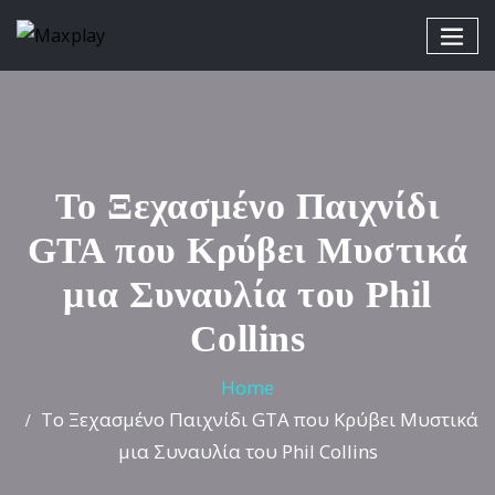
Το Ξεχασμένο Παιχνίδι
GTA που Κρύβει Μυστικά
μια Συναυλία του Phil
Collins
Home
Το Ξεχασμένο Παιχνίδι GTA που Κρύβει Μυστικά
μια Συναυλία του Phil Collins