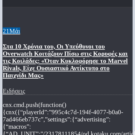
21
Μάι
Στα 10 Χρόνια του, Οι Υπεύθυνοι του
Overwatch Κοιτάζουν Πίσω στις Κορυφές και
τις Κοιλάδες: «Όταν Κυκλοφόρησε το Marvel
Rivals, Είχε Ουσιαστικό Αντίκτυπο στο
Παιχνίδι Μας»
Ειδήσεις
cnx.cmd.push(function()
{cnx({“playerId”:”995c4c7d-194f-4077-b0a0-
7ad466eb737c”,”settings”:{“advertising”:
{“macros”:
{“AD_UNIT”:”/23178111854/od.kotaku.com/artic