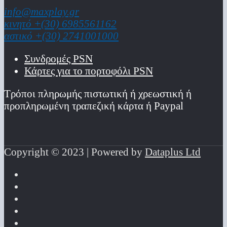
info@maxplay.gr
κινητό +(30) 6985561162
αστικό +(30) 2741001000
Συνδρομές PSN
Κάρτες για το πορτοφόλι PSN
Τρόποι πληρωμής πιστωτική ή χρεωστική ή
προπληρωμένη τραπεζική κάρτα ή Paypal
Copyright © 2023 | Powered by
Dataplus Ltd