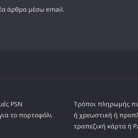
έα άρθρα μέσω email.
μές PSN
Τρόποι πληρωμής π
για το πορτοφόλι
ή χρεωστική ή προ
τραπεζική κάρτα ή P