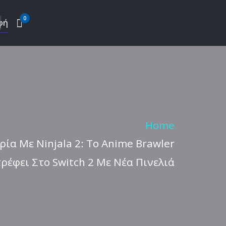
0
φή
Home
ία Με Ninjala 2: Το Anime Brawler
ρέφει Στο Switch 2 Με Νέα Πινελιά