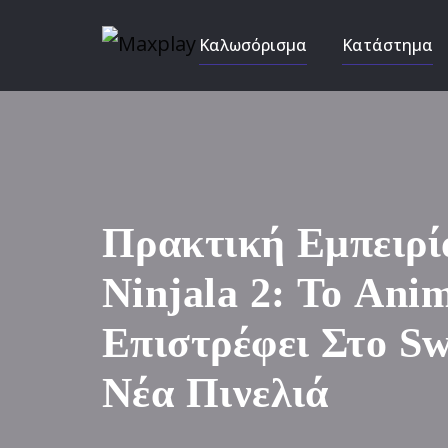
Καλωσόρισμα
Κατάστημα
Πρακτική Εμπειρ
Ninjala 2: Το Ani
Επιστρέφει Στο Sw
Νέα Πινελιά