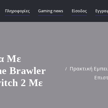
Πληροφορίες
Gaming news
Είσοδος
Εγγρα
ία Με
Πρακτική Εμπειρ
me Brawler
Επιστ
itch 2 Με