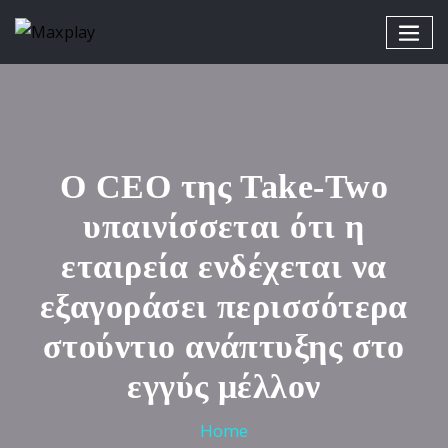
Ο CEO της Take-Two
υπαινίσσεται ότι η
εταιρεία ενδέχεται να
εξαγοράσει περισσότερα
στούντιο ανάπτυξης στο
εγγύς μέλλον
Home