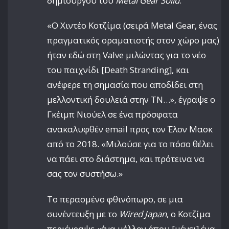
δημιουργού του
Metal Gear Solid
.
«Ο Χιντέο Κοτζίμα (σειρά Metal Gear, ένας
πραγματικός οραματιστής στον χώρο μας)
ήταν εδώ στη Valve μιλώντας για το νέο
του παιχνίδι [Death Stranding], και
ανέφερε τη σημασία που αποδίδει στη
μελλοντική δουλειά στην ΤΝ…», έγραψε ο
Γκέιμπ Νιούελ σε ένα πρόσφατα
ανακαλυφθέν email προς τον Έλον Μασκ
από το 2018. «Μιλούσε για το πόσο θέλει
να πάει στο διάστημα, και πρότεινα να
σας τον συστήσω.»
Το περασμένο φθινόπωρο, σε μια
συνέντευξη με το
Wired Japan
, ο Κοτζίμα
περιέγραψε «ένα μέλλον όπου [μένει] ένα