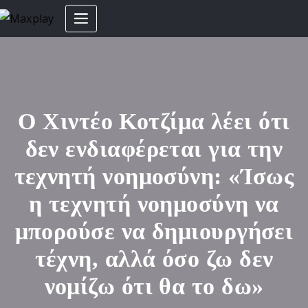
Ο Χιντέο Κοτζίμα λέει ότι
δεν ενδιαφέρεται για την
τεχνητή νοημοσύνη: «Ίσως
η τεχνητή νοημοσύνη να
μπορούσε να δημιουργήσει
τέχνη, αλλά όσο ζω δεν
νομίζω ότι θα το δω»