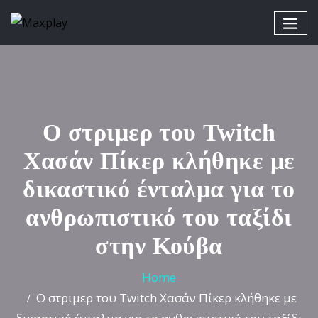
Ο στριμερ του Twitch
Χασάν Πίκερ κλήθηκε με
δικαστικό ένταλμα για το
ανθρωπιστικό του ταξίδι
στην Κούβα
Home
Ο στριμερ του Twitch Χασάν Πίκερ κλήθηκε με