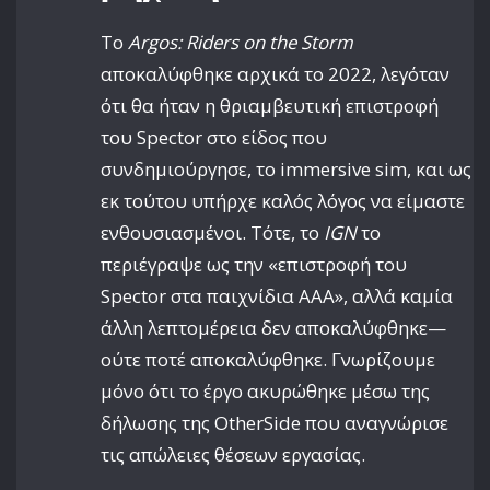
Το
Argos: Riders on the Storm
αποκαλύφθηκε αρχικά το 2022, λεγόταν
ότι θα ήταν η θριαμβευτική επιστροφή
του Spector στο είδος που
συνδημιούργησε, το immersive sim, και ως
εκ τούτου υπήρχε καλός λόγος να είμαστε
ενθουσιασμένοι. Τότε, το
IGN
το
περιέγραψε ως την «επιστροφή του
Spector στα παιχνίδια AAA», αλλά καμία
άλλη λεπτομέρεια δεν αποκαλύφθηκε—
ούτε ποτέ αποκαλύφθηκε. Γνωρίζουμε
μόνο ότι το έργο ακυρώθηκε μέσω της
δήλωσης της OtherSide που αναγνώρισε
τις απώλειες θέσεων εργασίας.