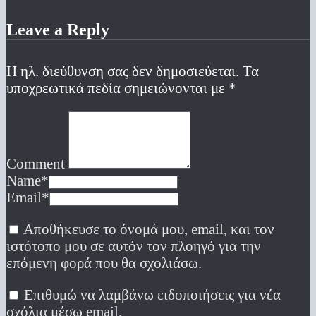
Leave a Reply
Η ηλ. διεύθυνση σας δεν δημοσιεύεται.
Τα
υποχρεωτικά πεδία σημειώνονται με
*
Comment
Name
*
Email
*
Αποθήκευσε το όνομά μου, email, και τον
ιστότοπο μου σε αυτόν τον πλοηγό για την
επόμενη φορά που θα σχολιάσω.
Επιθυμώ να λαμβάνω ειδοποιήσεις για νέα
σχόλια μέσω email.