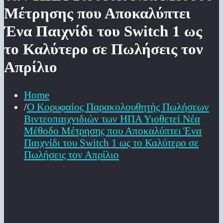
Μέτρησης που Αποκαλύπτει
Ένα Παιχνίδι του Switch 1 ως
το Καλύτερο σε Πωλήσεις τον
Απρίλιο
Home
Ο Κορυφαίος Παρακολουθητής Πωλήσεων
Βιντεοπαιχνιδιών των ΗΠΑ Υιοθετεί Νέα
Μέθοδο Μέτρησης που Αποκαλύπτει Ένα
Παιχνίδι του Switch 1 ως το Καλύτερο σε
Πωλήσεις τον Απρίλιο