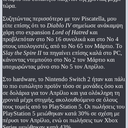
τώρα.
Συζητώντας περισσότερο με τον Piscatella, μου
είπε επίσης ότι το
Diablo IV
σημείωσε ανάκαμψη
χάρη στο expansion
Lord of Hatred
και
προβλεπόταν στο Νο 16 συνολικά και στο Νο 4
στους υπολογιστές, από το Νο 65 τον Μάρτιο. Το
Slay the Spire II
τα πηγαίνει επίσης καλά στο PC,
κάνοντας ντεμπούτο στο Νο 2 τον Μάρτιο και
υποχωρώντας μόνο στο Νο 5 τον Απρίλιο.
Στο hardware, το Nintendo Switch 2 ήταν και πάλι
το πιο ευπώλητο προϊόν τόσο σε μονάδες όσο και
σε δολάρια για τον Απρίλιο και για ολόκληρη τη
χρονιά μέχρι στιγμής, ακολουθούμενο σε όλους
τους τομείς από το PlayStation 5. Οι πωλήσεις του
PlayStation 5 μειώθηκαν κατά 30% σε σχέση με
πέρυσι τον Απρίλιο, ενώ οι πωλήσεις των Xbox
Series μειώθηκαν κατά 43%.