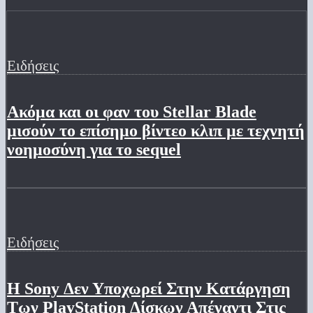
Ειδήσεις
Ακόμα και οι φαν του Stellar Blade
μισούν το επίσημο βίντεο κλιπ με τεχνητή
νοημοσύνη για το sequel
Ειδήσεις
Η Sony Δεν Υποχωρεί Στην Κατάργηση
Των PlayStation Δίσκων Απέναντι Στις