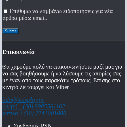
Επιθυμώ να λαμβάνω ειδοποιήσεις για νέα
άρθρα μέσω email.
Επικοινωνία
Θα χαρούμε πολύ να επικοινωνήσετε μαζί μας για
να σας βοηθήσουμε ή να λύσουμε τις απορίες σας
με έναν απο τους παρακάτω τρόπους. Επίσης στο
κινητό λειτoυργεί και Viber
info@maxplay.gr
κινητό +(30) 6985561162
αστικό +(30) 2741001000
Συνδρομές PSN