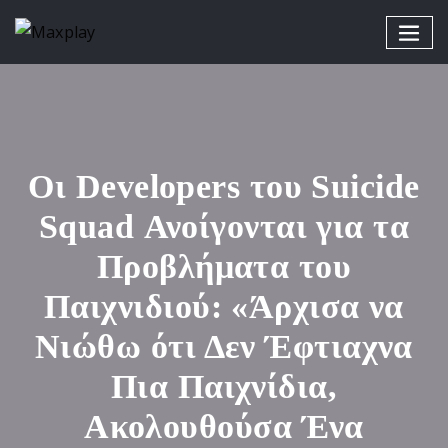
Οι Developers του Suicide
Squad Ανοίγονται για τα
Προβλήματα του
Παιχνιδιού: «Άρχισα να
Νιώθω ότι Δεν Έφτιαχνα
Πια Παιχνίδια,
Ακολουθούσα Ένα