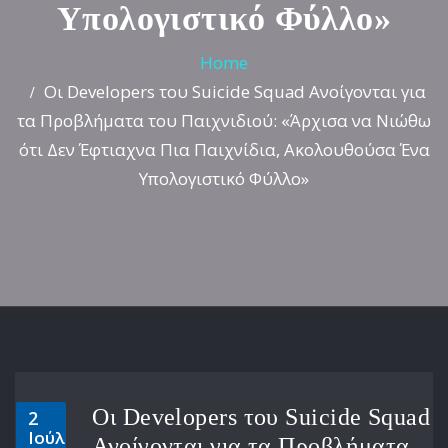
Υπολογιστικό Φύλλο»
Home
Οι Developers του Suicide Squad Ανοίγονται για
τα Προβλήματα του Παιχνιδιού: «Άρχισα να Νιώθω
ότι Δεν Έφτιαχνα Πια Παιχνίδια, Ακολουθούσα Ένα
Υπολογιστικό Φύλλο»
Οι Developers του Suicide Squad
2
Ιούλ
Ανοίγονται για τα Προβλήματα