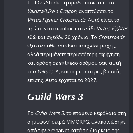
Το RGG Studio, η ομάδα πίσω από το
Yakuza/Like a Dragon
, αναπτύσσει το
Virtua Fighter Crossroads
. Αυτό είναι το
πρώτο νέο mainline παιχνίδι
Virtua Fighter
εδώ και σχεδόν 20 χρόνια. Το
Crossroads
εξακολουθεί να είναι παιχνίδι μάχης,
αλλά περιμένετε περισσότερη αφήγηση
και δράση σε επίπεδο δρόμου σαν αυτή
του
Yakuza
. Α, και περισσότερες βρισιές,
επίσης. Αυτό έρχεται το 2027.
Guild Wars 3
Το
Guild Wars 3
, το επόμενο κεφάλαιο στη
δημοφιλή σειρά MMORPG, ανακοινώθηκε
από την ArenaNet κατά τη διάρκεια της