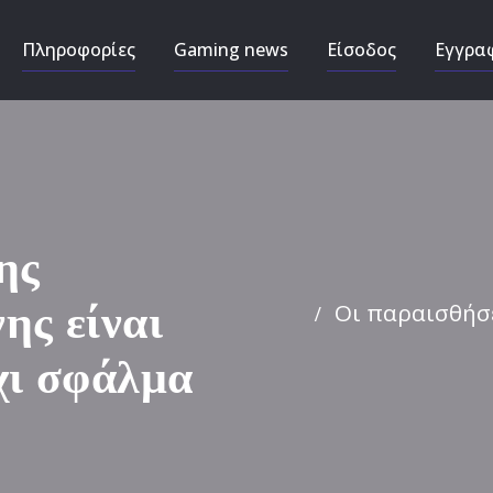
Πληροφορίες
Gaming news
Είσοδος
Εγγρα
ης
Οι παραισθήσε
ης είναι
χι σφάλμα