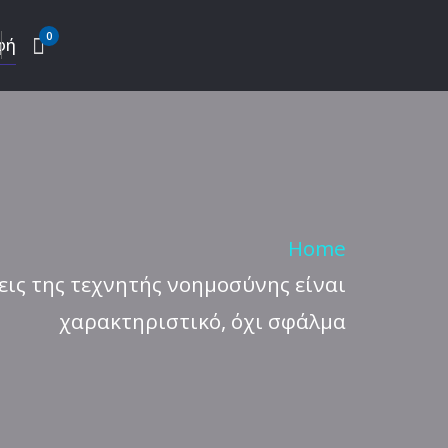
0
φή
Home
ις της τεχνητής νοημοσύνης είναι
χαρακτηριστικό, όχι σφάλμα