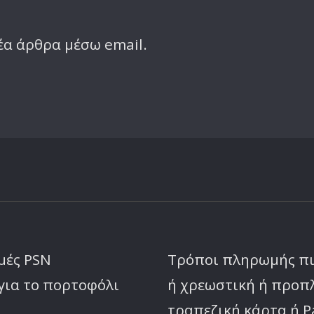
έα άρθρα μέσω email.
μές PSN
Τρόποι πληρωμής π
για το πορτοφόλι
ή χρεωστική ή προ
τραπεζική κάρτα ή P