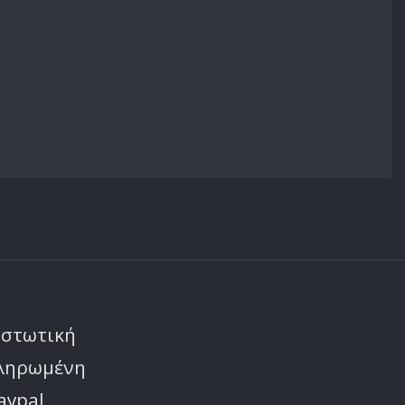
ιστωτική
πληρωμένη
aypal