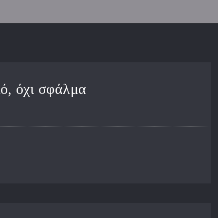
κό, όχι σφάλμα