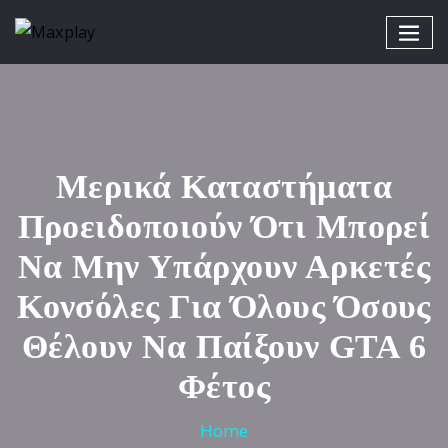
Μερικά Καταστήματα
Προειδοποιούν Ότι Μπορεί
Να Μην Υπάρχουν Αρκετές
Κονσόλες Για Όλους Όσους
Θέλουν Να Παίξουν GTA 6
Φέτος
Home