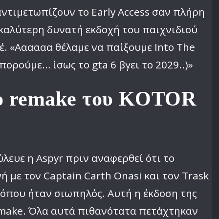
 αντιμετωπίζουν το Early Access σαν πλήρη
 καλύτερη δυνατή εκδοχή του παιχνιδιού
έ. «Αααααα θέλαμε να παίξουμε Into The
μπορούμε… ίσως το gta 6 βγει το 2029..)»
ένο remake του KOTOR
λευε η Aspyr πριν αναφερθεί ότι το
νή με τον Captain Carth Onasi και τον Trask
 όπου ήταν σιωπηλός. Αυτή η έκδοση της
 Remake. Όλα αυτά πιθανότατα πετάχτηκαν