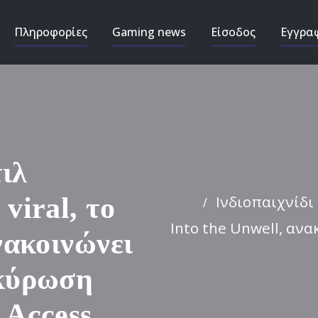
Πληροφορίες
Gaming news
Είσοδος
Εγγρα
τιλ
Ινδιοπαιχνίδι 
viral, το
Into the Unwell, αν
νακοινώνει
ακύρωση
 Access