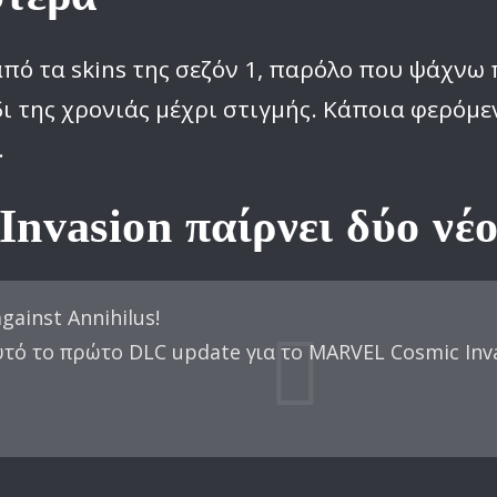
από τα skins της σεζόν 1, παρόλο που ψάχν
 της χρονιάς μέχρι στιγμής. Κάποια φερόμεν
.
Invasion παίρνει δύο νέ
gainst Annihilus!
αυτό το πρώτο DLC update για το MARVEL Cosmic Inv