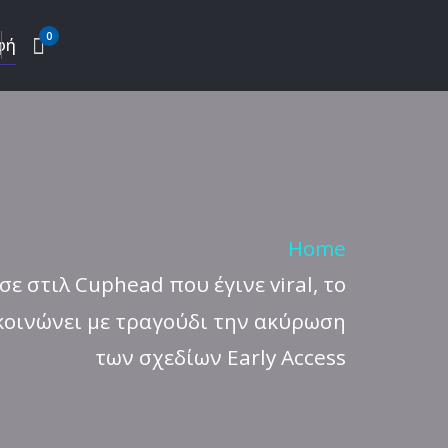
0
φή
Home
σε στιλ Cuphead που έγινε viral, το
ακοινώνει με τραγούδι την ακύρωση
των σχεδίων Early Access