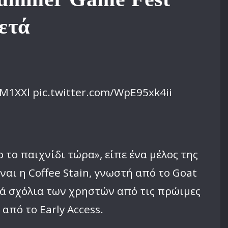
μετά
CM1XXl pic.twitter.com/WpE95xk4ii
ο παιχνίδι τώρα», είπε ένα μέλος της
αι η Coffee Stain, γνωστή από το Goat
ικά σχόλια των χρηστών από τις πρώιμες
από το Early Access.