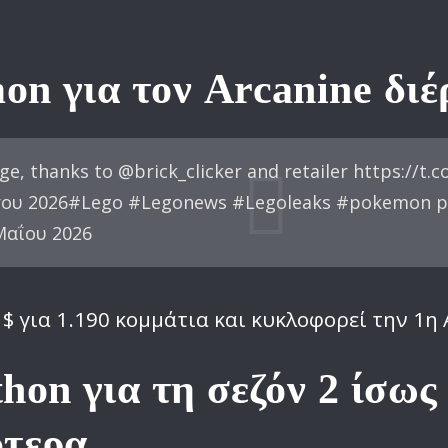
on για τον Arcanine δι
ge, thanks to @brick_clicker and retailer https://
στου 2026#Lego #Legonews #Legoleaks #pokemonㅤㅤㅤ p
 Μαΐου 2026
 $ για 1.190 κομμάτια και κυκλοφορεί την 1η
hon για τη σεζόν 2 ίσως
ύτερα