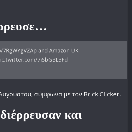
έρρευσε…
t.co/7RgWYgVZAp and Amazon UK!
ic.twitter.com/7iSbGBL3Fd
 Αυγούστου, σύμφωνα με τον Brick Clicker.
 διέρρευσαν και