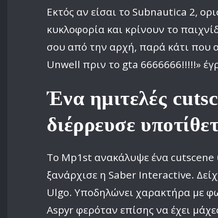
Εκτός αν είσαι το Subnautica 2, ο
κυκλοφορία και κρίνουν το παιχνί
σου από την αρχή, παρά κάτι που 
Unwell πριν το gta 6666666!!!!!» έ
Ένα ημιτελές cut
διέρρευσε υποτίθετ
Το Mp1st ανακάλυψε ένα cutscene 
ξανάρχισε η Saber Interactive. Δεί
Ulgo. Υποδηλώνει χαρακτήρα με φω
Aspyr φερόταν επίσης να έχει μάχε