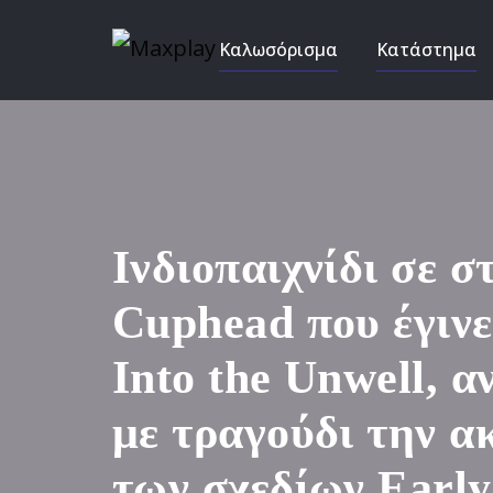
Καλωσόρισμα
Κατάστημα
Ινδιοπαιχνίδι σε σ
Cuphead που έγινε 
Into the Unwell, α
με τραγούδι την 
των σχεδίων Early