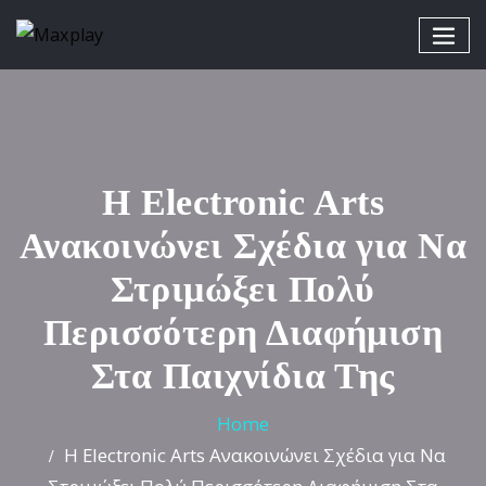
Η Electronic Arts
Ανακοινώνει Σχέδια για Να
Στριμώξει Πολύ
Περισσότερη Διαφήμιση
Στα Παιχνίδια Της
Home
Η Electronic Arts Ανακοινώνει Σχέδια για Να