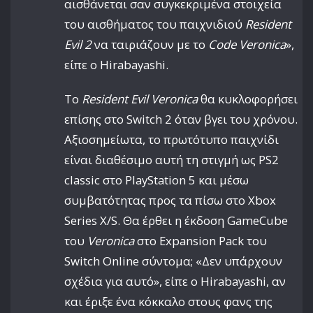
αισθάνεται σαν συγκεκριμένα στοιχεία
του αισθήματος του παιχνιδιού
Resident
Evil 2
να ταιριάζουν με το
Code Veronica
»,
είπε ο Hirabayashi.
Το
Resident Evil Veronica
θα κυκλοφορήσει
επίσης στο Switch 2 όταν βγει του χρόνου.
Αξιοσημείωτα, το πρωτότυπο παιχνίδι
είναι διαθέσιμο αυτή τη στιγμή ως PS2
classic στο PlayStation 5 και μέσω
συμβατότητας προς τα πίσω στο Xbox
Series X/S. Θα έρθει η έκδοση GameCube
του
Veronica
στο Expansion Pack του
Switch Online σύντομα; «Δεν υπάρχουν
σχέδια για αυτό», είπε ο Hirabayashi, αν
και έριξε ένα κόκκαλο στους φανς της