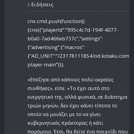
Ειδήσεις
cnx.cmd.push(function()
{cnx({“playerId”:”995c4c7d-194f-4077-
b0a0-7ad466eb737c”,”settings”:
{“advertising”:{“macros”:
{“AD_UNIT”:”/23178111854/od.kotaku.com/arti
player-main”)});
«Επέζησε από κάποιες πολύ ακραίες
συνθήκες», είπε. «Το έχει αυτό στο
ενεργητικό της, αλλά φυσικά, σε διάστημα
τριών μηνών, δεν έχει κάνει τίποτα το
οποίο να μοιάζει με το να γίνει
κυβερνητικός πράκτορας ή κάτι
παρόμοιο. Έτσι, θα δείτε ένα παιχνίδι που