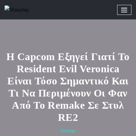
Η Capcom Εξηγεί Γιατί Το
Resident Evil Veronica
Είναι Τόσο Σημαντικό Και
Τι Να Περιμένουν Οι Φαν
Από Το Remake Σε Στυλ
RE2
Home