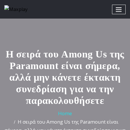
Η σειρά του Among Us της
Paramount είναι σήμερα,
αλλά μην κάνετε έκτακτη
συνεδρίαση για να την
παρακολουθήσετε
Home
Η σειρά του Among Us της Paramount είναι