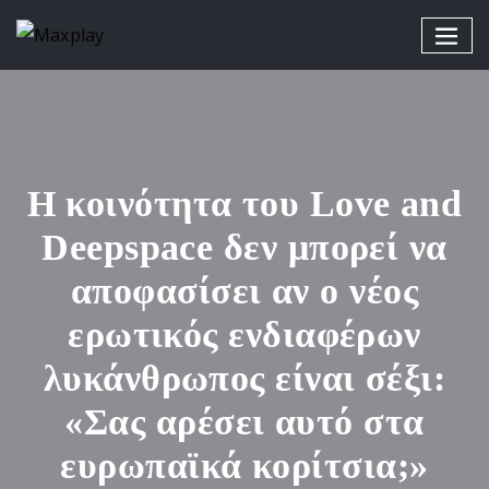
Η κοινότητα του Love and
Deepspace δεν μπορεί να
αποφασίσει αν ο νέος
ερωτικός ενδιαφέρων
λυκάνθρωπος είναι σέξι:
«Σας αρέσει αυτό στα
ευρωπαϊκά κορίτσια;»