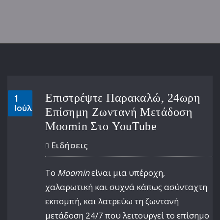
Επιστρέψτε Παρακαλώ, 24ωρη
1
Ιούλ
Επίσημη Ζωντανή Μετάδοση
Moomin Στο YouTube
Ειδήσεις
Το
Moomin
είναι μια υπέροχη,
χαλαρωτική και συχνά κάπως ασύνταχτη
εκπομπή, και λατρεύω τη ζωντανή
μετάδοση 24/7 που λειτουργεί το επίσημο