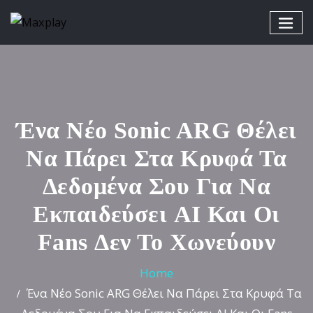
Ένα Νέο Sonic ARG Θέλει
Να Πάρει Στα Κρυφά Τα
Δεδομένα Σου Για Να
Εκπαιδεύσει AI Και Οι
Fans Δεν Το Χωνεύουν
Home
Ένα Νέο Sonic ARG Θέλει Να Πάρει Στα Κρυφά Τα