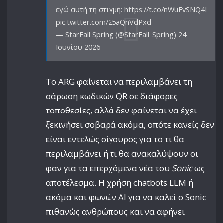
εγώ αυτή τη στιγμή: https://t.co/nWuFvSNQ4I
pic.twitter.com/25aQnVdPxd
— StarFall Spring (@StarFall_Spring) 24
Ιουνίου 2026
Το ARG φαίνεται να περιλαμβάνει τη
σάρωση κωδικών QR σε διάφορες
τοποθεσίες, αλλά δεν φαίνεται να έχει
ξεκινήσει σοβαρά ακόμα, οπότε κανείς δεν
είναι εντελώς σίγουρος για το τι θα
περιλαμβάνει ή τι θα ανακαλύψουν οι
φαν για τα επερχόμενα νέα του
Sonic
ως
αποτέλεσμα. Η χρήση chatbots LLM ή
ακόμα και φωνών AI για να καλεί ο Sonic
πιθανώς ανθρώπους και να αφήνει