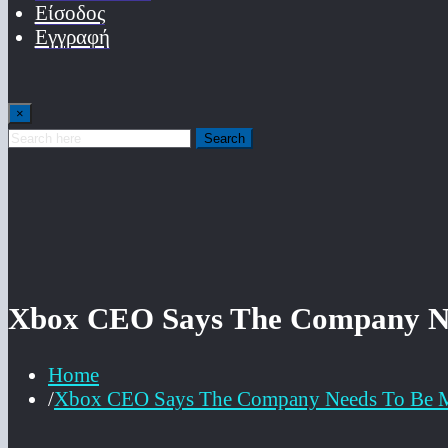
Είσοδος
Εγγραφή
×
Search
Xbox CEO Says The Company Ne
Home
Xbox CEO Says The Company Needs To Be M