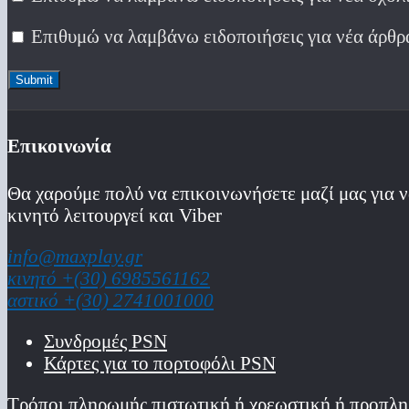
Επιθυμώ να λαμβάνω ειδοποιήσεις για νέα άρθρ
Επικοινωνία
Θα χαρούμε πολύ να επικοινωνήσετε μαζί μας για ν
κινητό λειτoυργεί και Viber
info@maxplay.gr
κινητό +(30) 6985561162
αστικό +(30) 2741001000
Συνδρομές PSN
Κάρτες για το πορτοφόλι PSN
Τρόποι πληρωμής πιστωτική ή χρεωστική ή προπλη