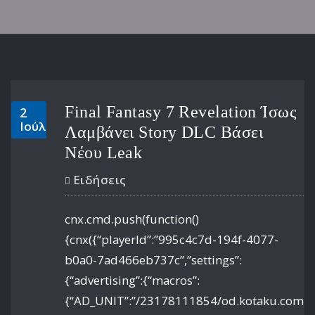
Final Fantasy 7 Revelation Ίσως
2
Ιούλ
Λαμβάνει Story DLC Βάσει
Νέου Leak
Ειδήσεις
cnx.cmd.push(function()
{cnx({“playerId”:”995c4c7d-194f-4077-
b0a0-7ad466eb737c”,”settings”:
{“advertising”:{“macros”:
{“AD_UNIT”:”/23178111854/od.kotaku.com/art