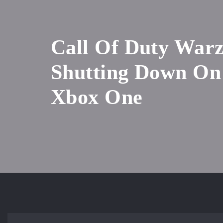
Call Of Duty Warz
Shutting Down On
Xbox One