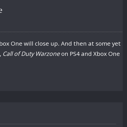
e
box One will close up. And then at some yet
,
Call of Duty Warzone
on PS4 and Xbox One