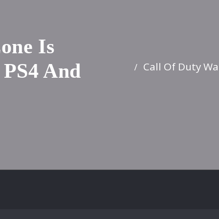
one Is
Call Of Duty W
 PS4 And