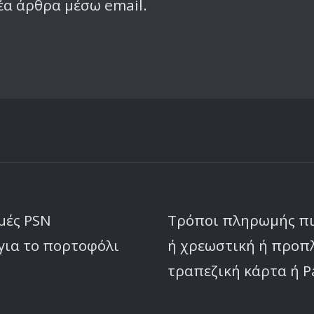
έα άρθρα μέσω email.
μές PSN
Τρόποι πληρωμής π
για το πορτοφόλι
ή χρεωστική ή προ
τραπεζική κάρτα ή P