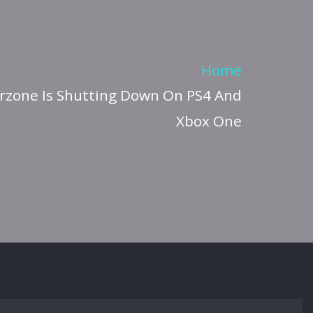
Home
arzone Is Shutting Down On PS4 And
Xbox One