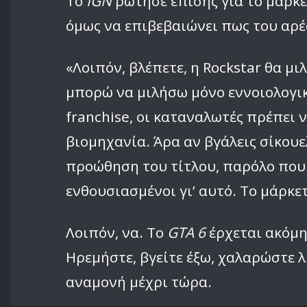
Το
IGN
ρώτησε επίσης για το μάρκετ
όμως να επιβεβαιώνει πως του αρέσε
«Λοιπόν, βλέπετε, η Rockstar θα μι
μπορώ να μιλήσω μόνο εννοιολογικ
franchise, οι καταναλωτές πρέπει
βιομηχανία. Άρα αν βγάλεις σίκου
προώθηση του τίτλου, παρόλο που ξ
ενθουσιασμένοι γι’ αυτό. Το μάρκ
Λοιπόν, να. Το
GTA 6
έρχεται ακόμη 
Ηρεμήστε, βγείτε έξω, χαλαρώστε λ
αναμονή μέχρι τώρα.