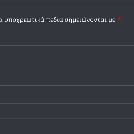
Ειδήσεις
Ακόμα και οι φαν του
κλιπ με τεχνητή νοη
α υποχρεωτικά πεδία σημειώνονται με
*