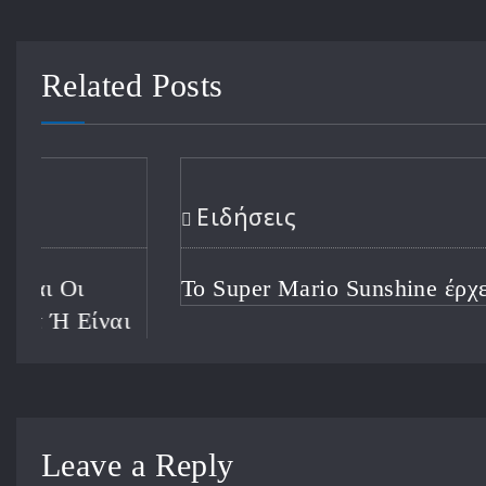
Related Posts
Ειδήσεις
Ο CEO του Xbox Θέτει Προτεραιότητες Μ
Φιλόδοξη Ανάπτυξη Μετά από μια Τρομε