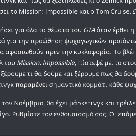
ινγκ και πώς θα ξεδιπλωθεί, κι ο Zelnick πρ
ι το Mission: Impossible και ο Tom Cruise. 
λήσει για όλα τα θέματα του
GTA
όταν έρθει η
ά για την προώθηση ψυχαγωγικών προϊόντων
 να αφοσιωθούν πριν την κυκλοφορία. Το βλ
ελ του
Mission: Impossible
, πίστεψέ με, το στ
έρουμε τι θα δούμε και ξέρουμε πως θα δούμ
ετινγκ παραμένει σημαντικό κομμάτι κάθε ψυ
τον Νοέμβριο, θα έχει μάρκετινγκ και τρέιλε
ίγο. Ρυθμίστε τον ενθουσιασμό σας. Οι επόμε