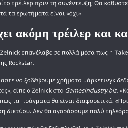
ίτο τρέιλερ πριν τη συνέντευξη; Θα καθυστ
υτά τα ερωτήματα είναι «όχι».
χει ακόμη τρέιλερ και κ
 Zelnick επανέλαβε σε πολλά μέσα πως η Tak
ης Rockstar.
αστε να ξοδέψουμε χρήματα μάρκετινγκ δεδο
ς», είπε ο Zelnick στο
GamesIndustry.biz
. «
ως τα πράγματα θα είναι διαφορετικά. «Πρ
η δικτύου. Δεν θα αγοράσουμε πολύ τηλεόρα