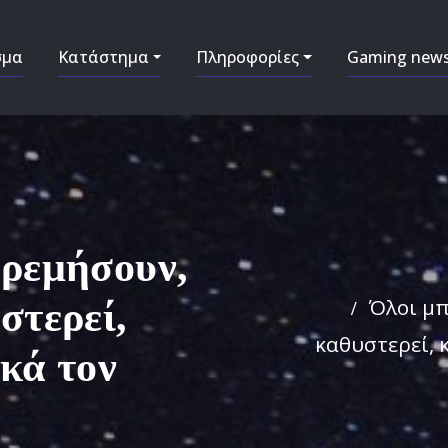
σμα
Κατάστημα
Πληροφορίες
Gaming new
ηρεμήσουν,
Όλοι μπ
στερεί,
καθυστερεί, 
κά τον