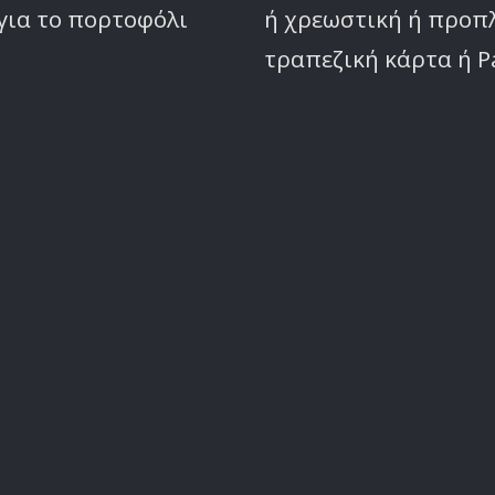
για το πορτοφόλι
ή χρεωστική ή προ
τραπεζική κάρτα ή P