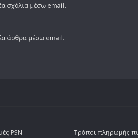
α σχόλια μέσω email.
έα άρθρα μέσω email.
μές PSN
Τρόποι πληρωμής π