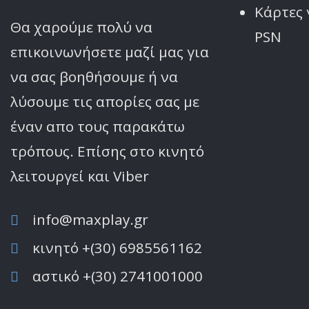
Κάρτες 
Θα χαρούμε πολύ να
PSN
επικοινωνήσετε μαζί μας για
να σας βοηθήσουμε ή να
λύσουμε τις απορίες σας με
έναν απο τους παρακάτω
τρόπους. Επίσης στο κινητό
λειτoυργεί και Viber
info@maxplay.gr
κινητό +(30) 6985561162
αστικό +(30) 2741001000