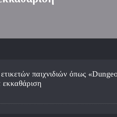
ς ετικετών παιχνιδιών όπως «Dung
α εκκαθάριση