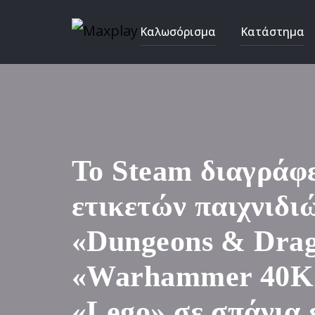
Καλωσόρισμα
Κατάστημα
Το Steam διαγράφ
ετικετών παιχνιδι
«Dungeons & Drag
«Warhammer 40K»
«Lego» σε σπάνια