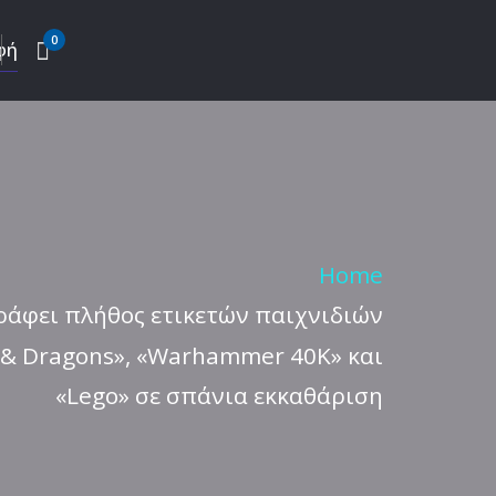
0
φή
Home
ράφει πλήθος ετικετών παιχνιδιών
& Dragons», «Warhammer 40K» και
«Lego» σε σπάνια εκκαθάριση