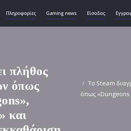
Πληροφορίες
Gaming news
Είσοδος
Εγγρα
ει πλήθος
Το Steam διαγ
ών όπως
όπως «Dungeons 
ons»,
 και
 εκκαθάριση