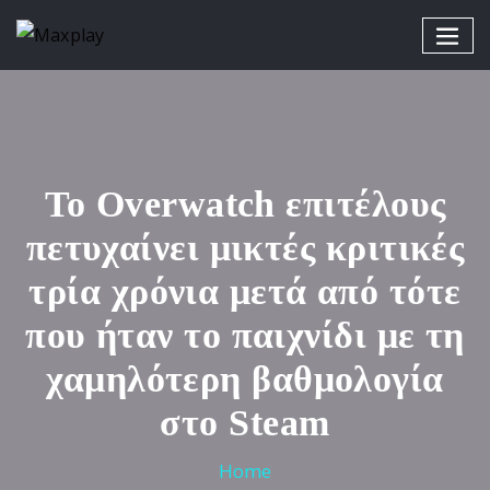
Το Overwatch επιτέλους
πετυχαίνει μικτές κριτικές
τρία χρόνια μετά από τότε
που ήταν το παιχνίδι με τη
χαμηλότερη βαθμολογία
στο Steam
Home