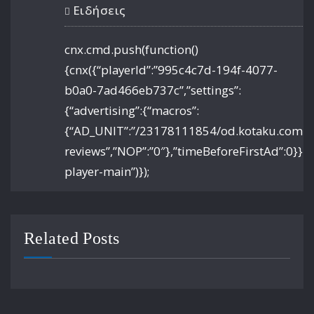
Ειδήσεις
cnx.cmd.push(function()
{cnx({“playerId”:”995c4c7d-194f-4077-
b0a0-7ad466eb737c”,”settings”:
{“advertising”:{“macros”:
{“AD_UNIT”:”/23178111854/od.kotaku.com/art
reviews”,”NOP”:”0″},”timeBeforeFirstAd”:0}}})
player-main”)});
Related Posts