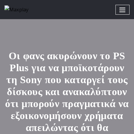
Οι φανς ακυρώνουν το PS
Plus για να μποϊκοτάρουν
τη Sony που καταργεί τους
δίσκους και ανακαλύπτουν
ότι μπορούν πραγματικά να
εξοικονομήσουν χρήματα
απειλώντας ότι θα