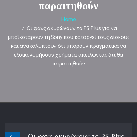
παραιτηθούν
Home
Οι φανς ακυρώνουν το PS Plus για να
μποϊκοτάρουν τη Sony που καταργεί τους δίσκους
και ανακαλύπτουν ότι μπορούν πραγματικά να
εξοικονομήσουν χρήματα απειλώντας ότι θα
παραιτηθούν
Οι φανς ακυρώνουν το PS Plus
7