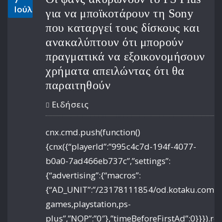
Ιούλ
για να μποϊκοτάρουν τη Sony
που καταργεί τους δίσκους και
ανακαλύπτουν ότι μπορούν
πραγματικά να εξοικονομήσουν
χρήματα απειλώντας ότι θα
παραιτηθούν
Ειδήσεις
cnx.cmd.push(function()
{cnx({“playerId”:”995c4c7d-194f-4077-
b0a0-7ad466eb737c”,”settings”:
{“advertising”:{“macros”:
{“AD_UNIT”:”/23178111854/od.kotaku.com/art
games,playstation,ps-
plus”,”NOP”:”0″},”timeBeforeFirstAd”:0}}}).re