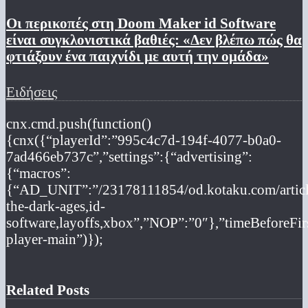
Οι περικοπές στη Doom Maker id Software
είναι συγκλονιστικά βαθιές: «Δεν βλέπω πώς θα
φτιάξουν ένα παιχνίδι με αυτή την ομάδα»
Ειδήσεις
cnx.cmd.push(function()
{cnx({“playerId”:”995c4c7d-194f-4077-b0a0-
7ad466eb737c”,”settings”:{“advertising”:
{“macros”:
{“AD_UNIT”:”/23178111854/od.kotaku.com/art
the-dark-ages,id-
software,layoffs,xbox”,”NOP”:”0″},”timeBeforeFir
player-main”)});
Related Posts