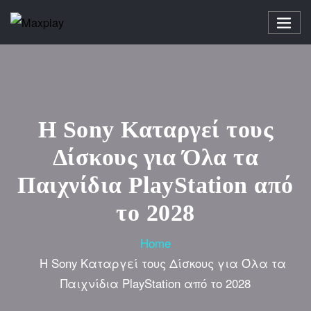
Η Sony Καταργεί τους
Δίσκους για Όλα τα
Παιχνίδια PlayStation από
το 2028
Home
Η Sony Καταργεί τους Δίσκους για Όλα τα
Παιχνίδια PlayStation από το 2028