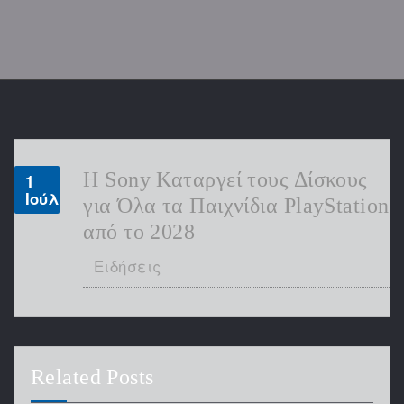
Η Sony Καταργεί τους Δίσκους
1
Ιούλ
για Όλα τα Παιχνίδια PlayStation
από το 2028
Ειδήσεις
Related Posts