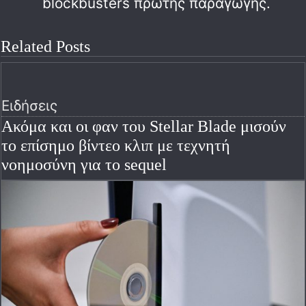
blockbusters πρώτης παραγωγής.
Related Posts
Ειδήσεις
Ακόμα και οι φαν του Stellar Blade μισούν
το επίσημο βίντεο κλιπ με τεχνητή
νοημοσύνη για το sequel