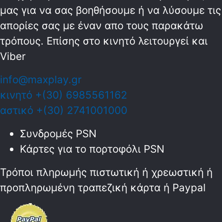
μας για να σας βοηθήσουμε ή να λύσουμε τις
απορίες σας με έναν απο τους παρακάτω
τρόπους. Επίσης στο κινητό λειτoυργεί και
Viber
info@maxplay.gr
κινητό +(30) 6985561162
αστικό +(30) 2741001000
Συνδρομές PSN
Κάρτες για το πορτοφόλι PSN
Τρόποι πληρωμής πιστωτική ή χρεωστική ή
προπληρωμένη τραπεζική κάρτα ή Paypal