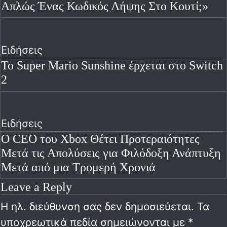
Απλώς Ένας Κωδικός Λήψης Στο Κουτί;»
Ειδήσεις
Το Super Mario Sunshine έρχεται στο Switch
2
Ειδήσεις
Ο CEO του Xbox Θέτει Προτεραιότητες
Μετά τις Απολύσεις για Φιλόδοξη Ανάπτυξη
Μετά από μια Τρομερή Χρονιά
Leave a Reply
Η ηλ. διεύθυνση σας δεν δημοσιεύεται.
Τα
υποχρεωτικά πεδία σημειώνονται με
*