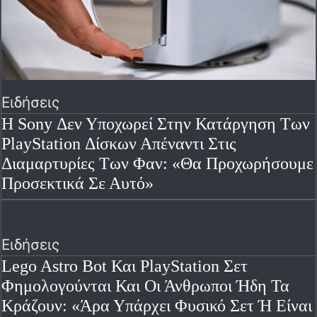
Ειδήσεις
Η Sony Δεν Υποχωρεί Στην Κατάργηση Των
PlayStation Δίσκων Απέναντι Στις
Διαμαρτυρίες Των Φαν: «Θα Προχωρήσουμε
Προσεκτικά Σε Αυτό»
Ειδήσεις
Lego Astro Bot Και PlayStation Σετ
Φημολογούνται Και Οι Άνθρωποι Ήδη Τα
Κράζουν: «Άρα Υπάρχει Φυσικό Σετ Ή Είναι