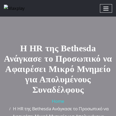
Η HR της Bethesda
Ανάγκασε το Προσωπικό να
Αφαιρέσει Μικρό Μνημείο
για Απολυμένους
Συναδέλφους
Home
Η HR της Bethesda Ανάγκασε το Προσωπικό να