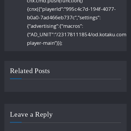
cnx.cmd.push(function()
{cnx({“playerId”:”995c4c7d-194f-4077-
b0a0-7ad466eb737c”,”settings”:
{“advertising”:{“macros”:
{“AD_UNIT”:”/23178111854/od.kotaku.com/arti
player-main”)});
Related Posts
Leave a Reply