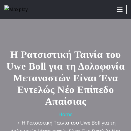
Η Ρατσιστική Ταινία του
Uwe Boll για τη Δολοφονία
Μεταναστών Είναι Ένα
Εντελώς Νέο Επίπεδο
Απαίσιας
Home
Η Ρατσιστική Ταινία του Uwe Boll για τη